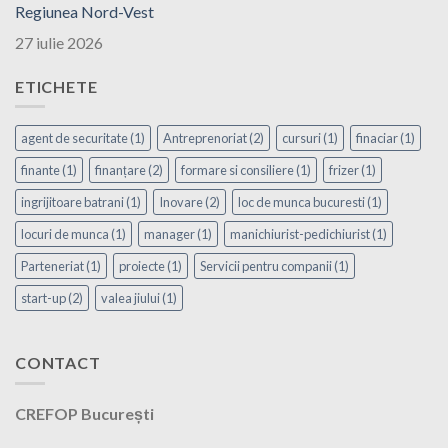
Regiunea Nord-Vest
27 iulie 2026
ETICHETE
agent de securitate
(1)
Antreprenoriat
(2)
cursuri
(1)
finaciar
(1)
finante
(1)
finanțare
(2)
formare si consiliere
(1)
frizer
(1)
ingrijitoare batrani
(1)
Inovare
(2)
loc de munca bucuresti
(1)
locuri de munca
(1)
manager
(1)
manichiurist-pedichiurist
(1)
Parteneriat
(1)
proiecte
(1)
Servicii pentru companii
(1)
start-up
(2)
valea jiului
(1)
CONTACT
CREFOP București