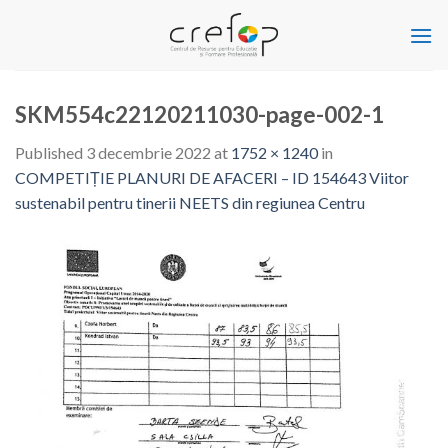
Skip
to
content
SKM554c22120211030-page-002-1
Published
3 decembrie 2022
at
1752 × 1240
in
COMPETIȚIE PLANURI DE AFACERI – ID 154643 Viitor
sustenabil pentru tinerii NEETS din regiunea Centru