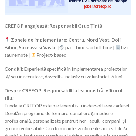
CREFOP angajează: Responsabil Grup Țintă
Zonele de implementare: Centru, Nord Vest, Dolj,
Bihor, Suceava si Vaslui
|
part-time sau full-time |
fizic
sau remote |
Project-based
Condiții:
Experiență specifică în implementarea proiectelor
și/ sau în recrutare, dovedită inclusiv cu voluntariat; 6 luni.
Despre CREFOP:
Responsabilitatea noastră, viitorul
tău!
Fundația CREFOP este partenerul tău în dezvoltarea carierei.
Derulăm programe de formare, consiliere și mediere
profesională, personalizate pentru tineri, adulți, companii și
grupuri vulnerabile. Credem în intervenții reale, accesibile și
durabile, iar fiecare membru al echipei contribuie la această