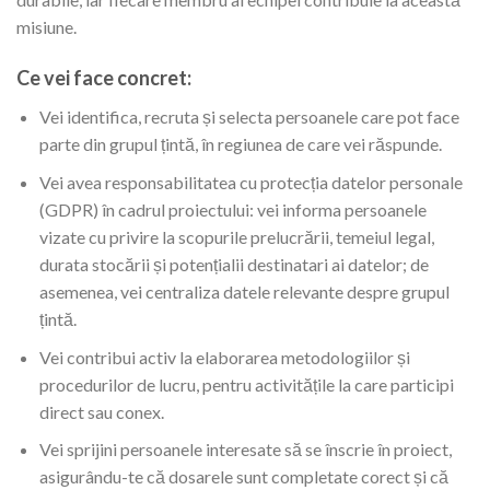
misiune.
Ce vei face concret:
Vei identifica, recruta și selecta persoanele care pot face
parte din grupul țintă, în regiunea de care vei răspunde.
Vei avea responsabilitatea cu protecția datelor personale
(GDPR) în cadrul proiectului: vei informa persoanele
vizate cu privire la scopurile prelucrării, temeiul legal,
durata stocării și potențialii destinatari ai datelor; de
asemenea, vei centraliza datele relevante despre grupul
țintă.
Vei contribui activ la elaborarea metodologiilor și
procedurilor de lucru, pentru activitățile la care participi
direct sau conex.
Vei sprijini persoanele interesate să se înscrie în proiect,
asigurându-te că dosarele sunt completate corect și că