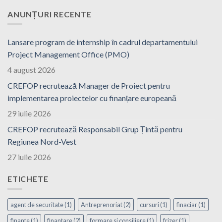
ANUNȚURI RECENTE
Lansare program de internship în cadrul departamentului
Project Management Office (PMO)
4 august 2026
CREFOP recrutează Manager de Proiect pentru
implementarea proiectelor cu finanțare europeană
29 iulie 2026
CREFOP recrutează Responsabil Grup Țintă pentru
Regiunea Nord-Vest
27 iulie 2026
ETICHETE
agent de securitate
(1)
Antreprenoriat
(2)
cursuri
(1)
finaciar
(1)
finante
(1)
finanțare
(2)
formare si consiliere
(1)
frizer
(1)