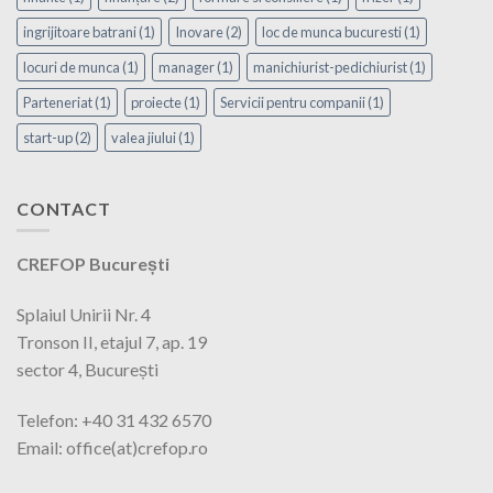
ingrijitoare batrani
(1)
Inovare
(2)
loc de munca bucuresti
(1)
locuri de munca
(1)
manager
(1)
manichiurist-pedichiurist
(1)
Parteneriat
(1)
proiecte
(1)
Servicii pentru companii
(1)
start-up
(2)
valea jiului
(1)
CONTACT
CREFOP București
Splaiul Unirii Nr. 4
Tronson II, etajul 7, ap. 19
sector 4, București
Telefon: +40 31 432 6570
Email: office(at)crefop.ro