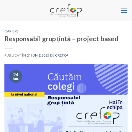
Skip
to
content
CARIERE
Responsabil grup țintă – project based
PUBLICAT ÎN
24 IUNIE 2025
DE
CREFOP
24
iun.