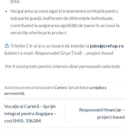
țintă.
Vei garanta accesul egal și tratamentul echitabil pentru
toți participanții, indiferent de diferențele individuale,
contribuind la asigurarea egalității de șanse în accesul la
serviciile oferite prin proiect.
Trimite CV-ul și o scrisoare de intenție la
jobs@crefop.ro
Subiect e-mail:
Responsabil Grup Țintă – project based
Vor fi contactate pentru interviu doar persoanele selectate.
Acest document a fost postat in
Cariere
. Salvati linkul
ca legătura
permanentă
.
Vocație și Carieră – Sprijin
Responsabil financiar –
Integrat pentru Angajare –
project based
cod SMIS: 336284