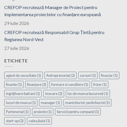
CREFOP recrutează Manager de Proiect pentru
implementarea proiectelor cu finanțare europeană
29 iulie 2026
CREFOP recrutează Responsabil Grup Țintă pentru
Regiunea Nord-Vest
27 iulie 2026
ETICHETE
agent de securitate
(1)
Antreprenoriat
(2)
cursuri
(1)
finaciar
(1)
finante
(1)
finanțare
(2)
formare si consiliere
(1)
frizer
(1)
ingrijitoare batrani
(1)
Inovare
(2)
loc de munca bucuresti
(1)
locuri de munca
(1)
manager
(1)
manichiurist-pedichiurist
(1)
Parteneriat
(1)
proiecte
(1)
Servicii pentru companii
(1)
start-up
(2)
valea jiului
(1)