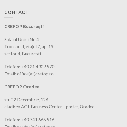
CONTACT
CREFOP București
Splaiul Unirii Nr. 4
Tronson II, etajul 7, ap. 19
sector 4, București
Telefon: +40 31 432 6570
Email: office(at)crefop.ro
CREFOP Oradea
str. 22 Decembrie, 12A
clădirea AOL Business Center – parter, Oradea
Telefon: +40 741 666 516
Email: oradea(at)crefop.ro