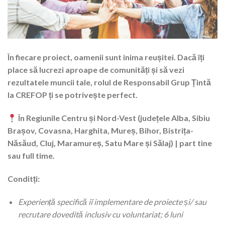
În fiecare proiect, oamenii sunt inima reușitei.
Dacă îți
place să lucrezi aproape de comunități și să vezi
rezultatele muncii tale, rolul de Responsabil Grup Țintă
la CREFOP ți se potrivește perfect.
În Regiunile Centru și Nord-Vest (județele Alba, Sibiu
Brașov, Covasna, Harghita, Mureș, Bihor, Bistrița-
Năsăud, Cluj, Maramureș, Satu Mare și Sălaj) | part tine
sau full time.
Conditți:
Experiență specifică iî implementare de proiecte și/ sau
recrutare dovedită inclusiv cu voluntariat; 6 luni