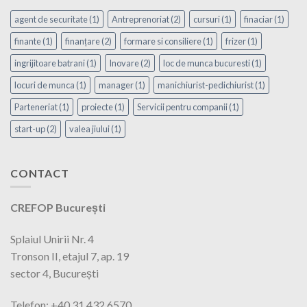
agent de securitate
(1)
Antreprenoriat
(2)
cursuri
(1)
finaciar
(1)
finante
(1)
finanțare
(2)
formare si consiliere
(1)
frizer
(1)
ingrijitoare batrani
(1)
Inovare
(2)
loc de munca bucuresti
(1)
locuri de munca
(1)
manager
(1)
manichiurist-pedichiurist
(1)
Parteneriat
(1)
proiecte
(1)
Servicii pentru companii
(1)
start-up
(2)
valea jiului
(1)
CONTACT
CREFOP București
Splaiul Unirii Nr. 4
Tronson II, etajul 7, ap. 19
sector 4, București
Telefon: +40 31 432 6570