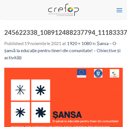
Skip
to
content
245622338_108912488237794_11183337
Published
19 noiembrie 2021
at
1920 × 1080
in
Șansa – O
șansă la educație pentru tineri din comunitate! – Obiective și
activități