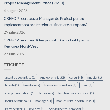
Project Management Office (PMO)
4 august 2026
CREFOP recrutează Manager de Proiect pentru
implementarea proiectelor cu finanțare europeană
29 iulie 2026
CREFOP recrutează Responsabil Grup Țintă pentru
Regiunea Nord-Vest
27 iulie 2026
ETICHETE
agent de securitate
(1)
Antreprenoriat
(2)
cursuri
(1)
finaciar
(1)
finante
(1)
finanțare
(2)
formare si consiliere
(1)
frizer
(1)
ingrijitoare batrani
(1)
Inovare
(2)
loc de munca bucuresti
(1)
locuri de munca
(1)
manager
(1)
manichiurist-pedichiurist
(1)
Parteneriat
(1)
proiecte
(1)
Servicii pentru companii
(1)