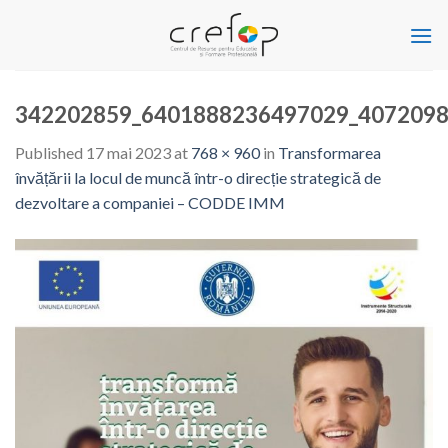
Skip
to
content
342202859_6401888236497029_4072098
Published
17 mai 2023
at
768 × 960
in
Transformarea
învățării la locul de muncă într-o direcție strategică de
dezvoltare a companiei – CODDE IMM