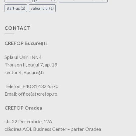
start-up
(2)
valea jiului
(1)
CONTACT
CREFOP București
Splaiul Unirii Nr. 4
Tronson II, etajul 7, ap. 19
sector 4, București
Telefon: +40 31 432 6570
Email: office(at)crefop.ro
CREFOP Oradea
str. 22 Decembrie, 12A
clădirea AOL Business Center – parter, Oradea