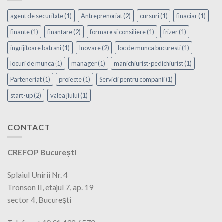
agent de securitate
(1)
Antreprenoriat
(2)
cursuri
(1)
finaciar
(1)
finante
(1)
finanțare
(2)
formare si consiliere
(1)
frizer
(1)
ingrijitoare batrani
(1)
Inovare
(2)
loc de munca bucuresti
(1)
locuri de munca
(1)
manager
(1)
manichiurist-pedichiurist
(1)
Parteneriat
(1)
proiecte
(1)
Servicii pentru companii
(1)
start-up
(2)
valea jiului
(1)
CONTACT
CREFOP București
Splaiul Unirii Nr. 4
Tronson II, etajul 7, ap. 19
sector 4, București