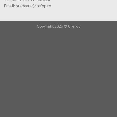
Email: oradea(at)crefop.ro
Copyright 2026 ©
Crefop