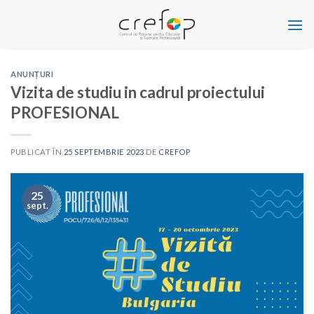
Skip
to
content
ANUNȚURI
Vizita de studiu in cadrul proiectului
PROFESIONAL
PUBLICAT ÎN
25 SEPTEMBRIE 2023
DE
CREFOP
25
sept.