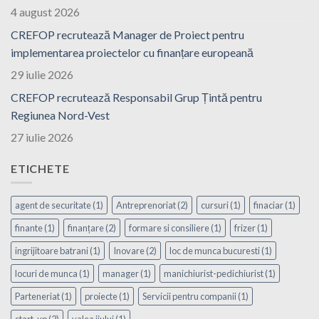
4 august 2026
CREFOP recrutează Manager de Proiect pentru
implementarea proiectelor cu finanțare europeană
29 iulie 2026
CREFOP recrutează Responsabil Grup Țintă pentru
Regiunea Nord-Vest
27 iulie 2026
ETICHETE
agent de securitate
(1)
Antreprenoriat
(2)
cursuri
(1)
finaciar
(1)
finante
(1)
finanțare
(2)
formare si consiliere
(1)
frizer
(1)
ingrijitoare batrani
(1)
Inovare
(2)
loc de munca bucuresti
(1)
locuri de munca
(1)
manager
(1)
manichiurist-pedichiurist
(1)
Parteneriat
(1)
proiecte
(1)
Servicii pentru companii
(1)