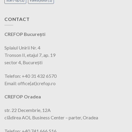
start-up
(2)
valea jiului
(1)
CONTACT
CREFOP București
Splaiul Unirii Nr. 4
Tronson II, etajul 7, ap. 19
sector 4, București
Telefon: +40 31 432 6570
Email: office(at)crefop.ro
CREFOP Oradea
str. 22 Decembrie, 12A
clădirea AOL Business Center – parter, Oradea
Telefon: +40 741 666 516