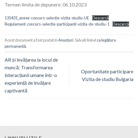
Termen limita de depunere: 06.10.2023
135431_anexe-concurs-selectie-vizita-studiu-UE
Descarcă
Regulament-concurs-selectie-participanti-vizita-de-studiu-1
Descarcă
Acest document a fost postat in
Anunțuri
. Salvati linkul
ca legătura
permanentă
.
AR și învățarea la locul de
muncă: Transformarea
Oportunitate participare
interacțiunii umane într-o
Vizita de studiu Bulgaria
experiență de învățare
captivantă
LINKURI UTILE