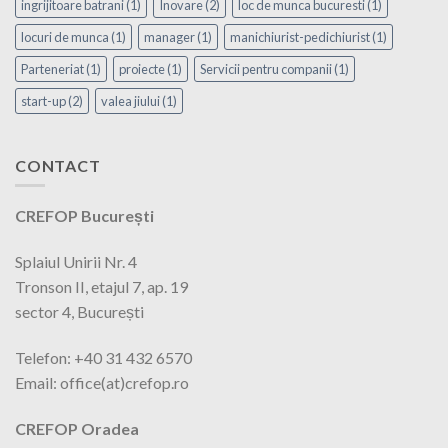
ingrijitoare batrani
(1)
Inovare
(2)
loc de munca bucuresti
(1)
locuri de munca
(1)
manager
(1)
manichiurist-pedichiurist
(1)
Parteneriat
(1)
proiecte
(1)
Servicii pentru companii
(1)
start-up
(2)
valea jiului
(1)
CONTACT
CREFOP București
Splaiul Unirii Nr. 4
Tronson II, etajul 7, ap. 19
sector 4, București
Telefon: +40 31 432 6570
Email: office(at)crefop.ro
CREFOP Oradea