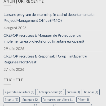
ANUNȚURI RECENTE
Lansare program de internship în cadrul departamentului
Project Management Office (PMO)
4 august 2026
CREFOP recrutează Manager de Proiect pentru
implementarea proiectelor cu finanțare europeană
29 iulie 2026
CREFOP recrutează Responsabil Grup Țintă pentru
Regiunea Nord-Vest
27 iulie 2026
ETICHETE
agent de securitate
(1)
Antreprenoriat
(2)
cursuri
(1)
finaciar
(1)
finante
(1)
finanțare
(2)
formare si consiliere
(1)
frizer
(1)