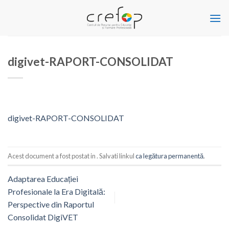
Skip
to
content
digivet-RAPORT-CONSOLIDAT
digivet-RAPORT-CONSOLIDAT
Acest document a fost postat in . Salvati linkul
ca legătura permanentă
.
Adaptarea Educației
Profesionale la Era Digitală:
Perspective din Raportul
Consolidat DigiVET