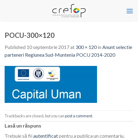
Skip
to
content
POCU-300×120
Published
10 septembrie 2017
at
300 × 120
in
Anunt selectie
parteneri Regiunea Sud-Muntenia POCU 2014-2020
Trackbacks are closed, but you can
post a comment
.
Lasă un răspuns
Trebuie să fii
autentificat
pentru a publica un comentariu.