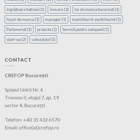
ingrijitoare batrani
(1)
Inovare
(2)
loc de munca bucuresti
(1)
locuri de munca
(1)
manager
(1)
manichiurist-pedichiurist
(1)
Parteneriat
(1)
proiecte
(1)
Servicii pentru companii
(1)
start-up
(2)
valea jiului
(1)
CONTACT
CREFOP București
Splaiul Unirii Nr. 4
Tronson II, etajul 7, ap. 19
sector 4, București
Telefon: +40 31 432 6570
Email: office(at)crefop.ro