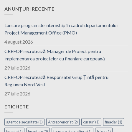
ANUNȚURI RECENTE
Lansare program de internship în cadrul departamentului
Project Management Office (PMO)
4 august 2026
CREFOP recrutează Manager de Proiect pentru
implementarea proiectelor cu finanțare europeană
29 iulie 2026
CREFOP recrutează Responsabil Grup Țintă pentru
Regiunea Nord-Vest
27 iulie 2026
ETICHETE
agent de securitate
(1)
Antreprenoriat
(2)
cursuri
(1)
finaciar
(1)
finante
(1)
finanțare
(2)
formare si consiliere
(1)
frizer
(1)