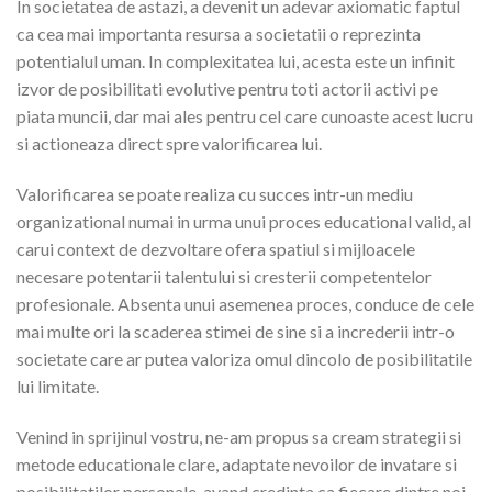
In societatea de astazi, a devenit un adevar axiomatic faptul
ca cea mai importanta resursa a societatii o reprezinta
potentialul uman. In complexitatea lui, acesta este un infinit
izvor de posibilitati evolutive pentru toti actorii activi pe
piata muncii, dar mai ales pentru cel care cunoaste acest lucru
si actioneaza direct spre valorificarea lui.
Valorificarea se poate realiza cu succes intr-un mediu
organizational numai in urma unui proces educational valid, al
carui context de dezvoltare ofera spatiul si mijloacele
necesare potentarii talentului si cresterii competentelor
profesionale. Absenta unui asemenea proces, conduce de cele
mai multe ori la scaderea stimei de sine si a increderii intr-o
societate care ar putea valoriza omul dincolo de posibilitatile
lui limitate.
Venind in sprijinul vostru, ne-am propus sa cream strategii si
metode educationale clare, adaptate nevoilor de invatare si
posibilitatilor personale, avand credinta ca fiecare dintre noi