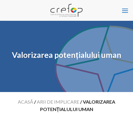
Skip
to
content
Valorizarea potențialului uman
ACASĂ
/
ARII DE IMPLICARE
/
VALORIZAREA
POTENȚIALULUI UMAN