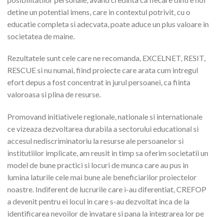
detine un potential imens, care in contextul potrivit, cu o
educatie completa si adecvata, poate aduce un plus valoare in
societatea de maine.
Rezultatele sunt cele care ne recomanda, EXCELNET, RESIT,
RESCUE si nu numai, fiind proiecte care arata cum intregul
efort depus a fost concentrat in jurul persoanei, ca fiinta
valoroasa si plina de resurse.
Promovand initiativele regionale, nationale si internationale
ce vizeaza dezvoltarea durabila a sectorului educational si
accesul nediscriminatoriu la resurse ale persoanelor si
institutiilor implicate, am reusit in timp sa oferim societatii un
model de bune practici si locuri de munca care au pus in
lumina laturile cele mai bune ale beneficiarilor proiectelor
noastre. Indiferent de lucrurile care i-au diferentiat, CREFOP
a devenit pentru ei locul in care s-au dezvoltat inca de la
identificarea nevoilor de invatare si pana la integrarea lor pe