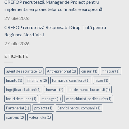
CREFOP recrutează Manager de Proiect pentru
implementarea proiectelor cu finanțare europeană
29 iulie 2026
CREFOP recrutează Responsabil Grup Țintă pentru
Regiunea Nord-Vest
27 iulie 2026
ETICHETE
agent de securitate
(1)
Antreprenoriat
(2)
cursuri
(1)
finaciar
(1)
finante
(1)
finanțare
(2)
formare si consiliere
(1)
frizer
(1)
ingrijitoare batrani
(1)
Inovare
(2)
loc de munca bucuresti
(1)
locuri de munca
(1)
manager
(1)
manichiurist-pedichiurist
(1)
Parteneriat
(1)
proiecte
(1)
Servicii pentru companii
(1)
start-up
(2)
valea jiului
(1)