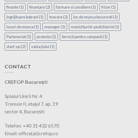
finante
(1)
finanțare
(2)
formare si consiliere
(1)
frizer
(1)
ingrijitoare batrani
(1)
Inovare
(2)
loc de munca bucuresti
(1)
locuri de munca
(1)
manager
(1)
manichiurist-pedichiurist
(1)
Parteneriat
(1)
proiecte
(1)
Servicii pentru companii
(1)
start-up
(2)
valea jiului
(1)
CONTACT
CREFOP București
Splaiul Unirii Nr. 4
Tronson II, etajul 7, ap. 19
sector 4, București
Telefon: +40 31 432 6570
Email: office(at)crefop.ro