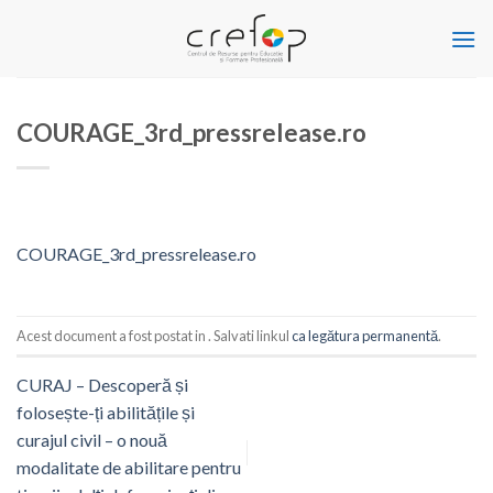
Skip
to
content
COURAGE_3rd_pressrelease.ro
COURAGE_3rd_pressrelease.ro
Acest document a fost postat in . Salvati linkul
ca legătura permanentă
.
CURAJ – Descoperă și
folosește-ți abilitățile și
curajul civil – o nouă
modalitate de abilitare pentru