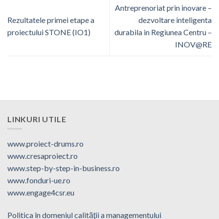
Antreprenoriat prin inovare –
Rezultatele primei etape a
dezvoltare inteligenta
proiectului STONE (IO1)
durabila in Regiunea Centru –
INOV@RE
LINKURI UTILE
www.proiect-drums.ro
www.cresaproiect.ro
www.step-by-step-in-business.ro
www.fonduri-ue.ro
www.engage4csr.eu
Politica în domeniul calităţii a managementului