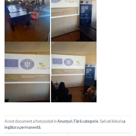
Acest document a fost postat in
Anunțuri
,
Fără categorie
. Salvati linkul
ca
legătura permanentă
.