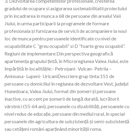
3. Dezvoltarea competentelor profesionale, cresterea
gradului de ocupare si asigurarea sustenabilitatii proiectului
prin incadrarea in munca a 68 de persoane din arealul Vaii
Jiului, in urma participarii la programele de formare
profesionala și furnizarea de servicii de acompaniere la noul
loc de munca pentru persoanele identificate cu nivel de
ocupabilitate C ”greu ocupabil” si D ”foarte greu ocupabil”.
Regiuni de implementare:Din perspectiva geografică
apartenența grupului țintă, în Microregiunea Valea Jiului, este
împărțită în localitățile:- Petroșani- Vulcan- Petrila –
Aninoasa- Lupeni- UricaniDescriere grup tinta:151 de
persoane cu domiciliul în regiunea de dezvoltare Vest, județul
Hunedoara, Valea Jiului, format din șomeri și persoane
inactive, cu accent pe șomerii de lungă durată, lucrătorii
vârstnici (55-64 ani), persoanele cu dizabilități, persoanele cu
nivel redus de educație, persoane din mediul rural, în special
persoanele din agricultura de subzistență și semi-subzistență
sau cetățeni români aparținând minorității roma.