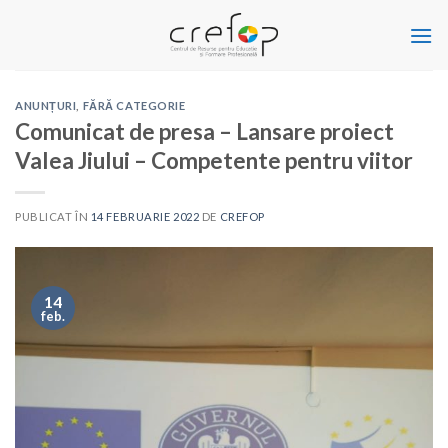
Skip
to
content
ANUNȚURI
,
FĂRĂ CATEGORIE
Comunicat de presa – Lansare proiect
Valea Jiului – Competente pentru viitor
PUBLICAT ÎN
14 FEBRUARIE 2022
DE
CREFOP
14
feb.