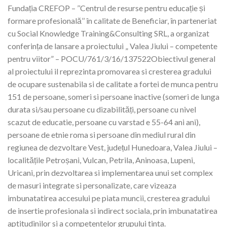
Fundația CREFOP – ’’Centrul de resurse pentru educație și
formare profesională’’ în calitate de Beneficiar, în parteneriat
cu Social Knowledge Training&Consulting SRL, a organizat
conferința de lansare a proiectului „ Valea Jiului – competente
pentru viitor” – POCU/761/3/16/137522Obiectivul general
al proiectului il reprezinta promovarea si cresterea gradului
de ocupare sustenabila si de calitate a fortei de munca pentru
151 de persoane, someri si persoane inactive (someri de lunga
durata si/sau persoane cu dizabilități, persoane cu nivel
scazut de educatie, persoane cu varstad e 55-64 ani ani),
persoane de etnie roma si persoane din mediul rural din
regiunea de dezvoltare Vest, județul Hunedoara, Valea Jiului –
localitățile Petroșani, Vulcan, Petrila, Aninoasa, Lupeni,
Uricani, prin dezvoltarea si implementarea unui set complex
de masuri integrate si personalizate, care vizeaza
imbunatatirea accesului pe piata muncii, cresterea gradului
de insertie profesionala si indirect sociala, prin imbunatatirea
aptitudinilor si a competentelor grupului tinta.