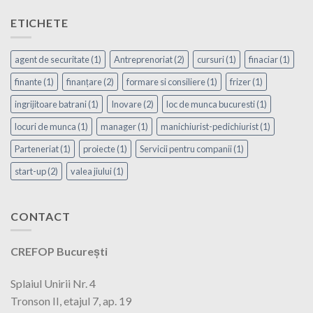
ETICHETE
agent de securitate
(1)
Antreprenoriat
(2)
cursuri
(1)
finaciar
(1)
finante
(1)
finanțare
(2)
formare si consiliere
(1)
frizer
(1)
ingrijitoare batrani
(1)
Inovare
(2)
loc de munca bucuresti
(1)
locuri de munca
(1)
manager
(1)
manichiurist-pedichiurist
(1)
Parteneriat
(1)
proiecte
(1)
Servicii pentru companii
(1)
start-up
(2)
valea jiului
(1)
CONTACT
CREFOP București
Splaiul Unirii Nr. 4
Tronson II, etajul 7, ap. 19