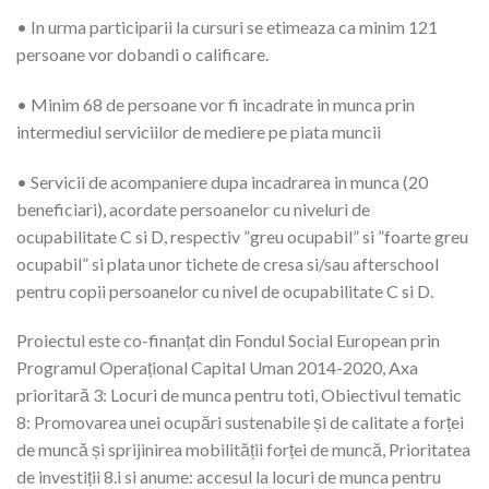
• In urma participarii la cursuri se etimeaza ca minim 121
persoane vor dobandi o calificare.
• Minim 68 de persoane vor fi incadrate in munca prin
intermediul serviciilor de mediere pe piata muncii
• Servicii de acompaniere dupa incadrarea in munca (20
beneficiari), acordate persoanelor cu niveluri de
ocupabilitate C si D, respectiv ”greu ocupabil” si ”foarte greu
ocupabil” si plata unor tichete de cresa si/sau afterschool
pentru copii persoanelor cu nivel de ocupabilitate C si D.
Proiectul este co-finanțat din Fondul Social European prin
Programul Operațional Capital Uman 2014-2020, Axa
prioritară 3: Locuri de munca pentru toti, Obiectivul tematic
8: Promovarea unei ocupări sustenabile și de calitate a forței
de muncă și sprijinirea mobilității forței de muncă, Prioritatea
de investiții 8.i si anume: accesul la locuri de munca pentru