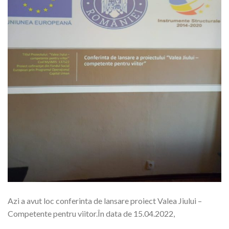
Azi a avut loc conferinta de lansare proiect Valea Jiului –
Competente pentru viitor.În data de 15.04.2022,