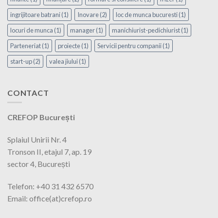
ingrijitoare batrani
(1)
Inovare
(2)
loc de munca bucuresti
(1)
locuri de munca
(1)
manager
(1)
manichiurist-pedichiurist
(1)
Parteneriat
(1)
proiecte
(1)
Servicii pentru companii
(1)
start-up
(2)
valea jiului
(1)
CONTACT
CREFOP București
Splaiul Unirii Nr. 4
Tronson II, etajul 7, ap. 19
sector 4, București
Telefon: +40 31 432 6570
Email: office(at)crefop.ro