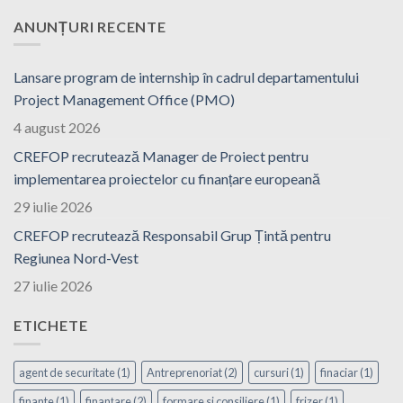
ANUNȚURI RECENTE
Lansare program de internship în cadrul departamentului
Project Management Office (PMO)
4 august 2026
CREFOP recrutează Manager de Proiect pentru
implementarea proiectelor cu finanțare europeană
29 iulie 2026
CREFOP recrutează Responsabil Grup Țintă pentru
Regiunea Nord-Vest
27 iulie 2026
ETICHETE
agent de securitate
(1)
Antreprenoriat
(2)
cursuri
(1)
finaciar
(1)
finante
(1)
finanțare
(2)
formare si consiliere
(1)
frizer
(1)