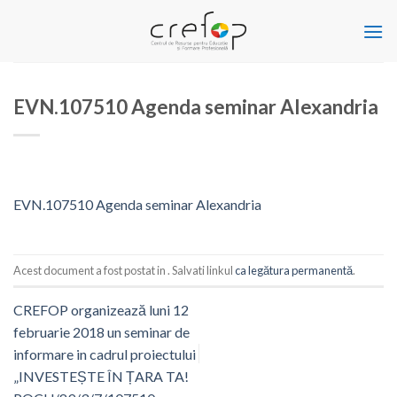
Skip
to
content
EVN.107510 Agenda seminar Alexandria
EVN.107510 Agenda seminar Alexandria
Acest document a fost postat in . Salvati linkul
ca legătura permanentă
.
CREFOP organizează luni 12
februarie 2018 un seminar de
informare in cadrul proiectului
„INVESTEȘTE ÎN ȚARA TA!