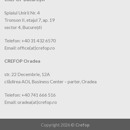
Splaiul Unirii Nr. 4
Tronson II, etajul 7, ap. 19
sector 4, București
Telefon: +40 31 432 6570
Email: office(at)crefop.ro
CREFOP Oradea
str. 22 Decembrie, 12A
clădirea AOL Business Center – parter, Oradea
Telefon: +40 741 666 516
Email: oradea(at)crefop.ro
Copyright 2026 ©
Crefop