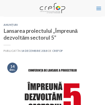
Skip
to
content
ANUNȚURI
Lansarea proiectului „Împreună
dezvoltăm sectorul 5”
PUBLICAT ÎN
14 DECEMBRIE 2018
DE
CREFOP
14
dec.