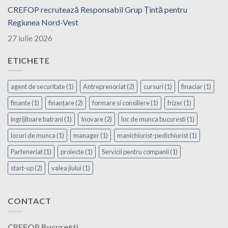
CREFOP recrutează Responsabil Grup Țintă pentru
Regiunea Nord-Vest
27 iulie 2026
ETICHETE
agent de securitate
(1)
Antreprenoriat
(2)
cursuri
(1)
finaciar
(1)
finante
(1)
finanțare
(2)
formare si consiliere
(1)
frizer
(1)
ingrijitoare batrani
(1)
Inovare
(2)
loc de munca bucuresti
(1)
locuri de munca
(1)
manager
(1)
manichiurist-pedichiurist
(1)
Parteneriat
(1)
proiecte
(1)
Servicii pentru companii
(1)
start-up
(2)
valea jiului
(1)
CONTACT
CREFOP București