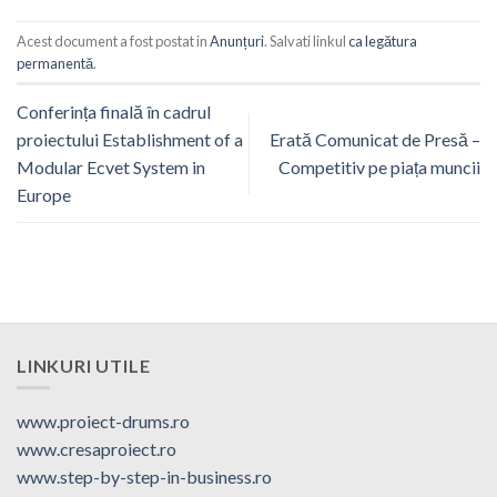
Acest document a fost postat in
Anunțuri
. Salvati linkul
ca legătura
permanentă
.
Conferința finală în cadrul
proiectului Establishment of a
Erată Comunicat de Presă –
Modular Ecvet System in
Competitiv pe piața muncii
Europe
LINKURI UTILE
www.proiect-drums.ro
www.cresaproiect.ro
www.step-by-step-in-business.ro